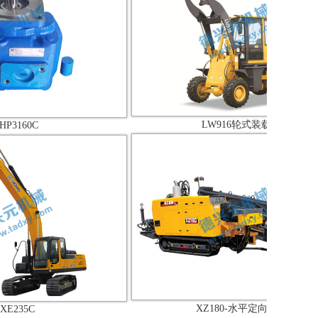
LW916轮式装载机
XZ180-水平定向钻机