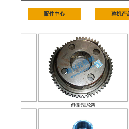
配件中心
整机产
倒档行星轮架