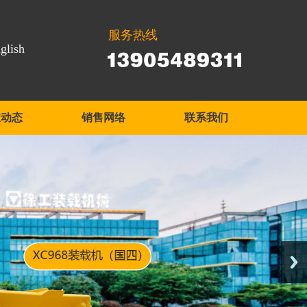
服务热线
glish
业动态
销售网络
联系我们