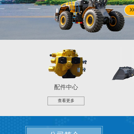
配件中心
查看更多