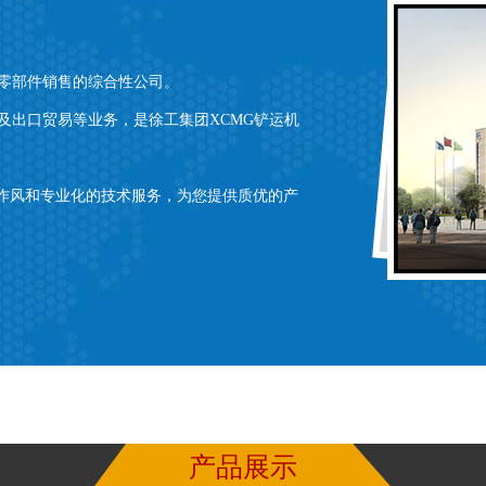
零部件销售的综合性公司。
及出口贸易等业务，是徐工集团XCMG铲运机
作风和专业化的技术服务，为您提供质优的产
产品展示