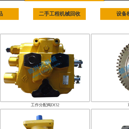
品
二手工程机械回收
设备
工作分配阀Df32
双联齿轮