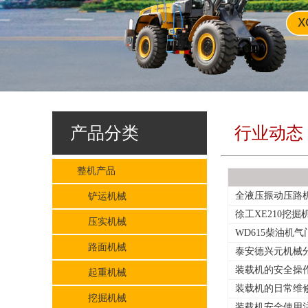
产品分类
行业动态
整机产品
全液压振动压路
铲运机械
徐工XE210挖
压实机械
WD615柴油机
路面机械
泰安德兴元机械
装载机的安全操
起重机械
装载机的日常维
挖掘机械
装载机安全使用