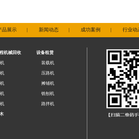
产品展示
|
新闻动态
|
成功案例
|
行业动
程机械回收
设备租赁
机
装载机
机
压路机
机
摊铺机
机
铣刨机
机
路拌机
木