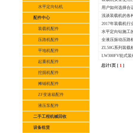
水平定向钻机
用户如何选择合
浅谈装载机的各
配件中心
2017年装载机
装载机配件
水平定向钻施工
压路机配件
全液压振动压路
ZL50G系列装
平地机配件
LW300FV轮式
起重机配件
总计1页 [
1
]
挖掘机配件
摊铺机配件
ZF变速箱配件
液压泵配件
二手工程机械回收
设备租赁