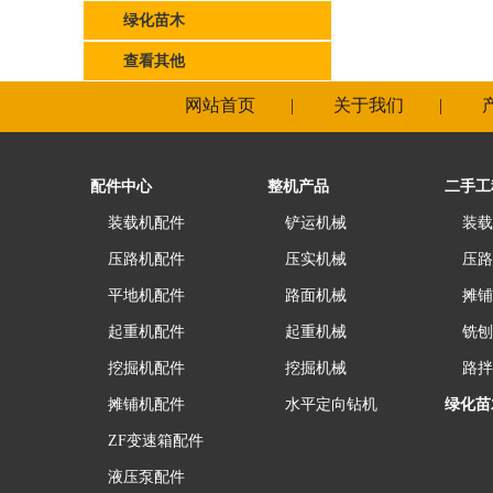
绿化苗木
查看其他
网站首页
|
关于我们
|
配件中心
整机产品
二手工
装载机配件
铲运机械
装载
压路机配件
压实机械
压路
平地机配件
路面机械
摊铺
起重机配件
起重机械
铣刨
挖掘机配件
挖掘机械
路拌
摊铺机配件
水平定向钻机
绿化苗
ZF变速箱配件
液压泵配件