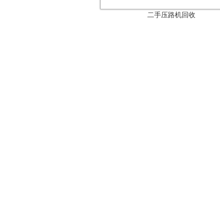
二手压路机回收