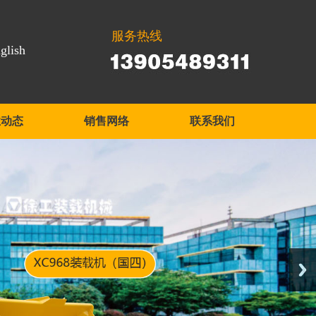
服务热线
glish
业动态
销售网络
联系我们