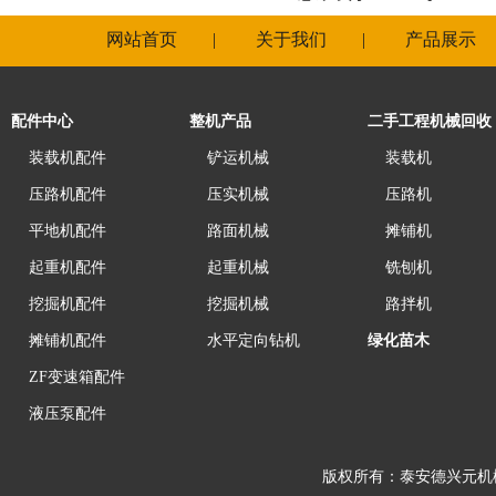
网站首页
|
关于我们
|
产品展示
配件中心
整机产品
二手工程机械回收
装载机配件
铲运机械
装载机
压路机配件
压实机械
压路机
平地机配件
路面机械
摊铺机
起重机配件
起重机械
铣刨机
挖掘机配件
挖掘机械
路拌机
摊铺机配件
水平定向钻机
绿化苗木
ZF变速箱配件
液压泵配件
版权所有：泰安德兴